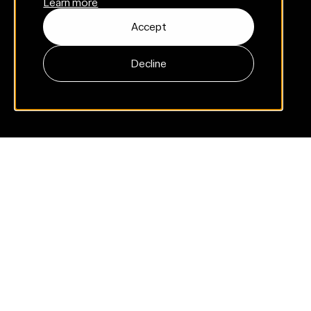
Learn more
Accept
Decline
Dane
za
2026
rok
są
już
znane.
Większość prognoz się sprawdziła. Niektóre nie. Jedna z
nich zmaterializowała się znacznie szybciej, niż zakładaliśmy.
Spojrzenie wstecz na raport MATR 2025.