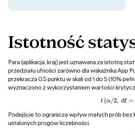
Istotność
staty
Para (aplikacja, kraj) jest uznawana za istotną s
przedziału ufności zarówno dla wskaźnika App Puls
przekracza 0.5 punktu w skali od 1 do 5 (10% pełn
wyznaczono z wykorzystaniem wartości krytyczn
t
(
α
/
2
,
df
=
Podejście to ogranicza wpływ małych prób bez k
ustalonych progów liczebności.
DEFF
=
1
+