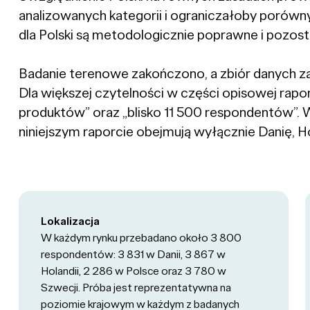
analizowanych kategorii i ograniczałoby porów
dla Polski są metodologicznie poprawne i pozost
Badanie terenowe zakończono, a zbiór danych z
Dla większej czytelności w części opisowej rapo
produktów” oraz „blisko 11 500 respondentów”. 
niniejszym raporcie obejmują wyłącznie Danię, Ho
Lokalizacja
W każdym rynku przebadano około 3 800
respondentów: 3 831 w Danii, 3 867 w
Holandii, 2 286 w Polsce oraz 3 780 w
Szwecji. Próba jest reprezentatywna na
poziomie krajowym w każdym z badanych