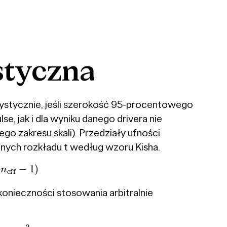
styczna
tatystycznie, jeśli szerokość 95-procentowego
e, jak i dla wyniku danego drivera nie
ego zakresu skali). Przedziały ufności
ych rozkładu t według wzoru Kisha.
n
eff
−
1
)
onieczności stosowania arbitralnie
CV
w
2