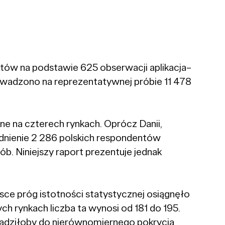
ów na podstawie 625 obserwacji aplikacja–
prowadzono na reprezentatywnej próbie 11 478
e na czterech rynkach. Oprócz Danii,
ędnienie 2 286 polskich respondentów
b. Niniejszy raport prezentuje jednak
ce próg istotności statystycznej osiągnęło
ch rynkach liczba ta wynosi od 181 do 195.
wadziłoby do nierównomiernego pokrycia