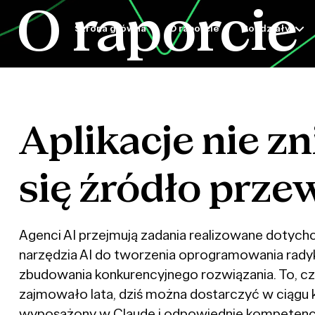
O raporcie
Strona główna
O raporcie
Rozdziały
Aplikacje
nie
zn
się
źródło
przew
Agenci AI przejmują zadania realizowane dotychc
narzędzia AI do tworzenia oprogramowania radyk
zbudowania konkurencyjnego rozwiązania. To, c
zajmowało lata, dziś można dostarczyć w ciągu k
wyposażony w Claude i odpowiednie kompetencje